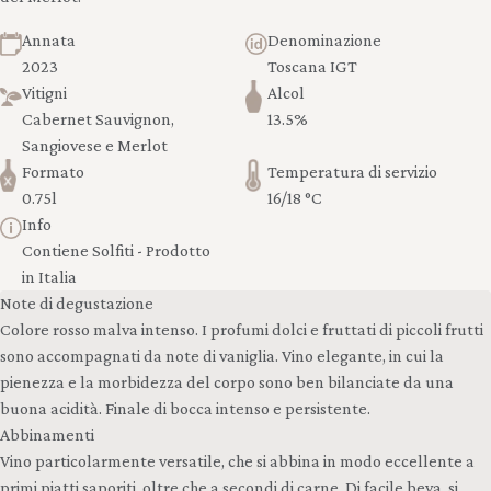
Annata
Denominazione
2023
Toscana IGT
Vitigni
Alcol
Cabernet Sauvignon,
13.5%
Sangiovese e Merlot
Formato
Temperatura di servizio
0.75l
16/18 °C
Info
Contiene Solfiti - Prodotto
in Italia
Note di degustazione
Colore rosso malva intenso. I profumi dolci e fruttati di piccoli frutti
sono accompagnati da note di vaniglia. Vino elegante, in cui la
pienezza e la morbidezza del corpo sono ben bilanciate da una
buona acidità. Finale di bocca intenso e persistente.
Abbinamenti
Vino particolarmente versatile, che si abbina in modo eccellente a
primi piatti saporiti, oltre che a secondi di carne. Di facile beva, si