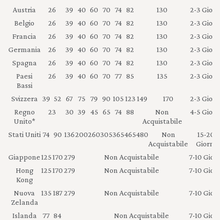
Austria
26
39
40
60
70
74
82
130
2-3 Giorn
Belgio
26
39
40
60
70
74
82
130
2-3 Giorn
Francia
26
39
40
60
70
74
82
130
2-3 Giorn
Germania
26
39
40
60
70
74
82
130
2-3 Giorn
Spagna
26
39
40
60
70
74
82
130
2-3 Giorn
Paesi
26
39
40
60
70
77
85
135
2-3 Giorn
Bassi
Svizzera
39
52
67
75
79
90
105
123
149
170
2-3 Giorn
Regno
23
30
39
45
65
74
88
Non
4-5 Giorn
Unito*
Acquistabile
Stati Uniti
74
90
136
200
260
305
365
465
480
Non
15-20
Acquistabile
Giorni
Giappone
125
170
279
Non Acquistabile
7-10 Giorn
Hong
125
170
279
Non Acquistabile
7-10 Giorn
Kong
Nuova
135
187
279
Non Acquistabile
7-10 Giorn
Zelanda
Islanda
77
84
Non Acquistabile
7-10 Giorn