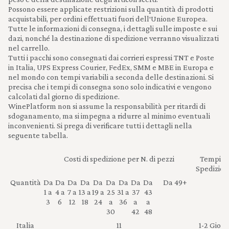
Possono essere applicate restrizioni sulla quantità di prodotti
acquistabili, per ordini effettuati fuori dell′Unione Europea.
Tutte le informazioni di consegna, i dettagli sulle imposte e sui
dazi, nonché la destinazione di spedizione verranno visualizzati
nel carrello.
Tutti i pacchi sono consegnati dai corrieri espressi TNT e Poste
in Italia, UPS Express Courier, FedEx, SMM e MBE in Europa e
nel mondo con tempi variabili a seconda delle destinazioni. Si
precisa che i tempi di consegna sono solo indicativi e vengono
calcolati dal giorno di spedizione.
WinePlatform non si assume la responsabilità per ritardi di
sdoganamento, ma si impegna a ridurre al minimo eventuali
inconvenienti. Si prega di verificare tutti i dettagli nella
seguente tabella.
Costi di spedizione per N. di pezzi
Tempi di
Spedizion
Quantità
Da
Da
Da
Da
Da
Da
Da
Da
Da
Da 49+
1 a
4 a
7 a
13 a
19 a
25
31 a
37
43
3
6
12
18
24
a
36
a
a
30
42
48
Italia
11
1-2 Giorn