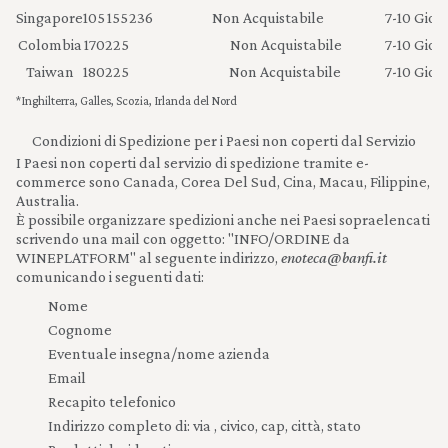
Singapore
105
155
236
Non Acquistabile
7-10 Giorn
Colombia
170
225
Non Acquistabile
7-10 Giorn
Taiwan
180
225
Non Acquistabile
7-10 Giorn
*Inghilterra, Galles, Scozia, Irlanda del Nord
Condizioni di Spedizione per i Paesi non coperti dal Servizio
I Paesi non coperti dal servizio di spedizione tramite e-
commerce sono Canada, Corea Del Sud, Cina, Macau, Filippine,
Australia.
È possibile organizzare spedizioni anche nei Paesi sopraelencati
scrivendo una mail con oggetto: "INFO/ORDINE da
WINEPLATFORM" al seguente indirizzo,
enoteca@banfi.it
comunicando i seguenti dati:
Nome
Cognome
Eventuale insegna/nome azienda
Email
Recapito telefonico
Indirizzo completo di: via , civico, cap, città, stato