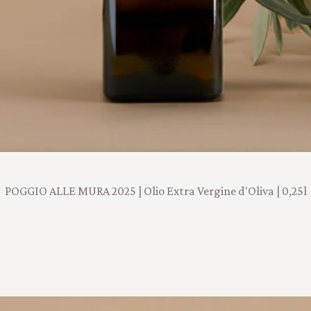
POGGIO ALLE MURA 2025 | Olio Extra Vergine d'Oliva | 0,25l