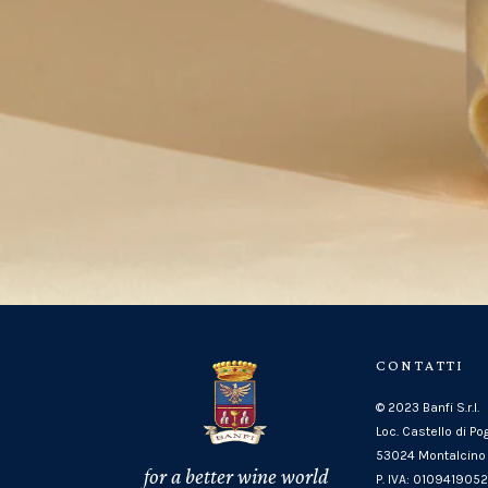
CONTATTI
© 2023 Banfi S.r.l.
Loc. Castello di Po
53024 Montalcino 
for a better wine world
P. IVA: 010941905