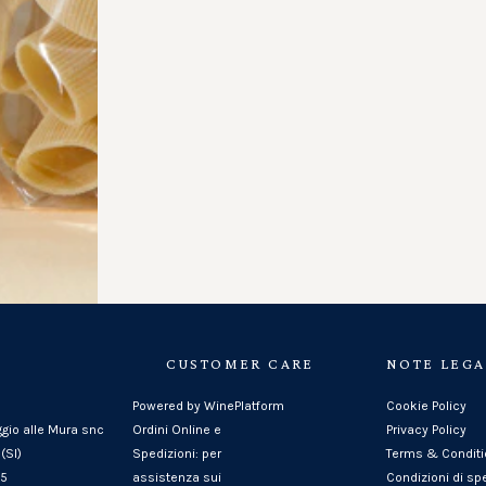
CUSTOMER CARE
NOTE LEGA
Powered by WinePlatform
Cookie Policy
ggio alle Mura snc
Ordini Online e
Privacy Policy
(SI)
Spedizioni: per
Terms & Condit
25
assistenza sui
Condizioni di sp