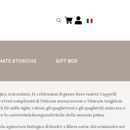
NATE STORICHE
GIFT BOX
ico, si ricordano, le coltivazioni di grano duro varietà Cappelli
 (50 ettari complessivi di Triticum monococcum e Triticum turgidum
le mille righe, i vitoni, gli spaghettoni e gli spaghetti) essiccata a
e le caratteristicheorganolettiche della materia prima.
a agricotura biologica di Banfi è a filiera corta: dal seminativo nei