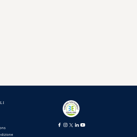
LI
ions
edizione