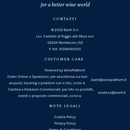
for a better wine world
CONTATTI
© 2023 Banfi S.r.l.
Loc. Castello di Poggio alle Mura snc
53024 Montalcino (SI)
P. IVA: 01094190525
CUSTOMER CARE
Powered by WinePlatform
Ordini Online e Spedizioni: per assistenza sui tuoi
banfi@wineplatform.it
acquisti, tracking o problemi con il sito, scrivi a:
Cantina e Relazioni Commerciali: per info su prodotti,
enoteca@banfi.it
eventi o proposte commerciali, scrivi a:
NOTE LEGALI
Cookie Policy
Privacy Policy
Terms & Conditions