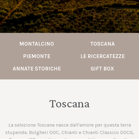
MONTALCINO
TOSCANA
PIEMONTE
LE RICERCATEZZE
ANNATE STORICHE
GIFT BOX
Toscana
La selezione Toscana nasce dall'amore per questa terra
stupenda. Bolgheri DOC, Chianti e Chianti Classico DOCG,