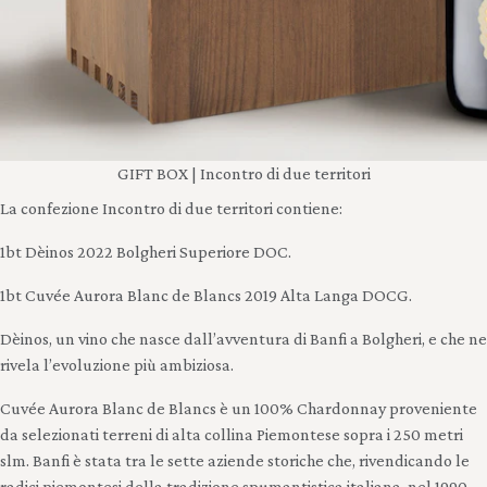
GIFT BOX | Incontro di due territori
La confezione Incontro di due territori contiene:
1bt Dèinos 2022 Bolgheri Superiore DOC.
1bt Cuvée Aurora Blanc de Blancs 2019 Alta Langa DOCG.
Dèinos, un vino che nasce dall’avventura di Banfi a Bolgheri, e che ne
rivela l’evoluzione più ambiziosa.
Cuvée Aurora Blanc de Blancs è un 100% Chardonnay proveniente
da selezionati terreni di alta collina Piemontese sopra i 250 metri
slm. Banfi è stata tra le sette aziende storiche che, rivendicando le
radici piemontesi della tradizione spumantistica italiana, nel 1990