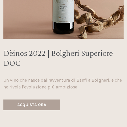
Dèinos 2022 | Bolgheri Superiore
DOC
Un vino che nasce dall’avventura di Banfi a Bolgheri, e che
ne rivela l'evoluzione più ambiziosa.
ACQUISTA ORA