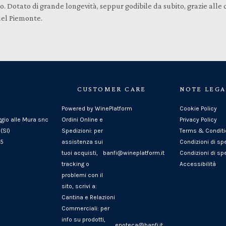
gno. Dotato di grande longevità, seppur godibile da subito, grazie alle
del Piemonte.
CUSTOMER CARE
NOTE LEGA
Powered by WinePlatform
Cookie Policy
ggio alle Mura snc
Ordini Online e
Privacy Policy
(SI)
Spedizioni: per
Terms & Condit
25
assistenza sui
Condizioni di sp
tuoi acquisti,
banfi@wineplatform.it
Condizioni di spe
tracking o
Accessibilità
problemi con il
sito, scrivi a:
Cantina e Relazioni
Commerciali: per
info su prodotti,
enoteca@banfi.it