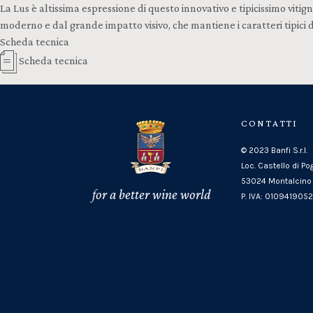
La Lus è altissima espressione di questo innovativo e tipicissimo viti
moderno e dal grande impatto visivo, che mantiene i caratteri tipici 
Scheda tecnica
Scheda tecnica
CONTATTI
© 2023 Banfi S.r.l.
Loc. Castello di Po
53024 Montalcino 
for a better wine world
P. IVA: 010941905