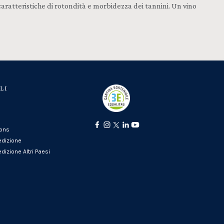
 caratteristiche di rotondità e morbidezza dei tannini. Un vino
LI
ions
edizione
dizione Altri Paesi