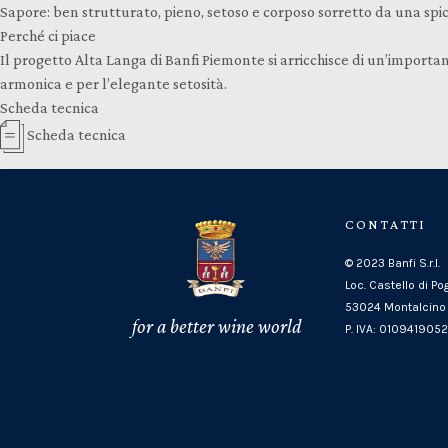
Sapore: ben strutturato, pieno, setoso e corposo sorretto da una spi
Perché ci piace
Il progetto Alta Langa di Banfi Piemonte si arricchisce di un’importan
armonica e per l’elegante setosità.
Scheda tecnica
Scheda tecnica
CONTATTI
© 2023 Banfi S.r.l.
Loc. Castello di Po
53024 Montalcino 
for a better wine world
P. IVA: 010941905