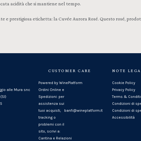
ccata acidità che si mantiene nel tempo.
te e prestigiosa etichetta: la Cuvée Aurora Rosé. Questo rosé, prodott
CUSTOMER CARE
NOTE LEGA
Powered by WinePlatform
Cookie Policy
ggio alle Mura snc
Ordini Online e
Privacy Policy
(SI)
Spedizioni: per
Terms & Condit
25
assistenza sui
Condizioni di sp
tuoi acquisti,
banfi@wineplatform.it
Condizioni di spe
tracking o
Accessibilità
problemi con il
sito, scrivi a:
Cantina e Relazioni