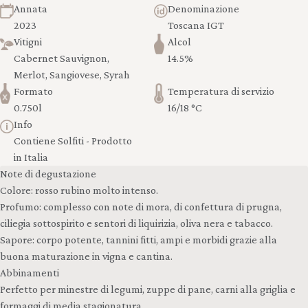
Annata
Denominazione
2023
Toscana IGT
Vitigni
Alcol
Cabernet Sauvignon,
14.5%
Merlot, Sangiovese, Syrah
Formato
Temperatura di servizio
0.750l
16/18 °C
Info
Contiene Solfiti - Prodotto
in Italia
Note di degustazione
Colore: rosso rubino molto intenso.
Profumo: complesso con note di mora, di confettura di prugna,
ciliegia sottospirito e sentori di liquirizia, oliva nera e tabacco.
Sapore: corpo potente, tannini fitti, ampi e morbidi grazie alla
buona maturazione in vigna e cantina.
Abbinamenti
Perfetto per minestre di legumi, zuppe di pane, carni alla griglia e
formaggi di media stagionatura.