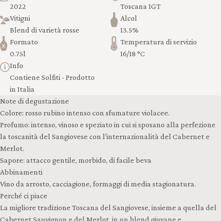
2022
Toscana IGT
Vitigni
Alcol
Blend di varietà rosse
13.5%
Formato
Temperatura di servizio
0.75l
16/18 °C
Info
Contiene Solfiti - Prodotto
in Italia
Note di degustazione
Colore: rosso rubino intenso con sfumature violacee.
Profumo: intenso, vinoso e speziato in cui si sposano alla perfezione
la toscanità del Sangiovese con l’internazionalità del Cabernet e
Merlot.
Sapore: attacco gentile, morbido, di facile beva
Abbinamenti
Vino da arrosto, cacciagione, formaggi di media stagionatura.
Perché ci piace
La migliore tradizione Toscana del Sangiovese, insieme a quella del
Cabernet Sauvignon e del Merlot, in un blend giovane e