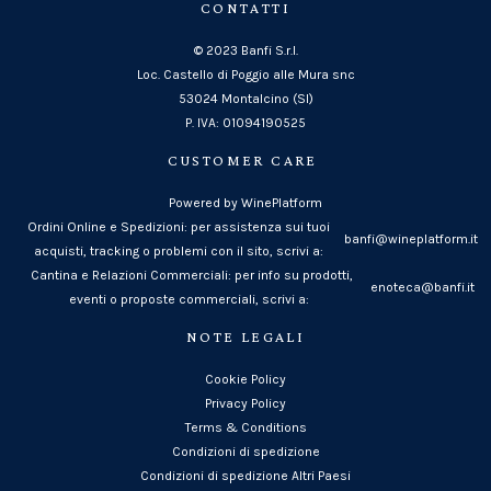
CONTATTI
© 2023 Banfi S.r.l.
Loc. Castello di Poggio alle Mura snc
53024 Montalcino (SI)
P. IVA: 01094190525
CUSTOMER CARE
Powered by WinePlatform
Ordini Online e Spedizioni: per assistenza sui tuoi
banfi@wineplatform.it
acquisti, tracking o problemi con il sito, scrivi a:
Cantina e Relazioni Commerciali: per info su prodotti,
enoteca@banfi.it
eventi o proposte commerciali, scrivi a:
NOTE LEGALI
Cookie Policy
Privacy Policy
Terms & Conditions
Condizioni di spedizione
Condizioni di spedizione Altri Paesi