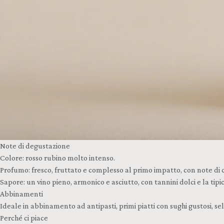
Note di degustazione
Colore: rosso rubino molto intenso.
Profumo: fresco, fruttato e complesso al primo impatto, con note di c
Sapore: un vino pieno, armonico e asciutto, con tannini dolci e la tipic
Abbinamenti
Ideale in abbinamento ad antipasti, primi piatti con sughi gustosi, se
Perché ci piace