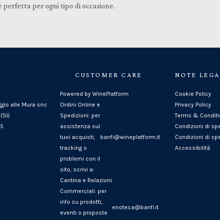
 perfetta per ogni tipo di occasione.
CUSTOMER CARE
NOTE LEGA
Powered by WinePlatform
Cookie Policy
ggio alle Mura snc
Ordini Online e
Privacy Policy
(SI)
Spedizioni: per
Terms & Condit
25
assistenza sui
Condizioni di sp
tuoi acquisti,
banfi@wineplatform.it
Condizioni di spe
tracking o
Accessibilità
problemi con il
sito, scrivi a:
Cantina e Relazioni
Commerciali: per
info su prodotti,
enoteca@banfi.it
eventi o proposte