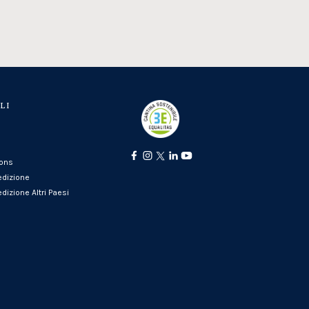
LI
ions
edizione
dizione Altri Paesi