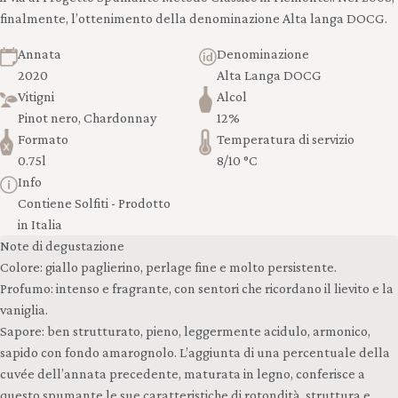
finalmente, l’ottenimento della denominazione Alta langa DOCG.
Annata
Denominazione
2020
Alta Langa DOCG
Vitigni
Alcol
Pinot nero, Chardonnay
12%
Formato
Temperatura di servizio
0.75l
8/10 °C
Info
Contiene Solfiti - Prodotto
in Italia
Note di degustazione
Colore: giallo paglierino, perlage fine e molto persistente.
Profumo: intenso e fragrante, con sentori che ricordano il lievito e la
vaniglia.
Sapore: ben strutturato, pieno, leggermente acidulo, armonico,
sapido con fondo amarognolo. L’aggiunta di una percentuale della
cuvée dell’annata precedente, maturata in legno, conferisce a
questo spumante le sue caratteristiche di rotondità, struttura e