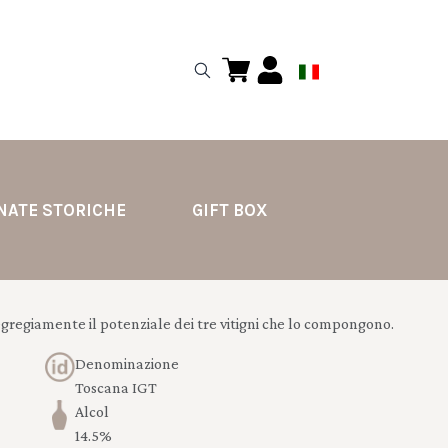
NATE STORICHE
GIFT BOX
regiamente il potenziale dei tre vitigni che lo compongono.
Denominazione
Toscana IGT
Alcol
14.5%