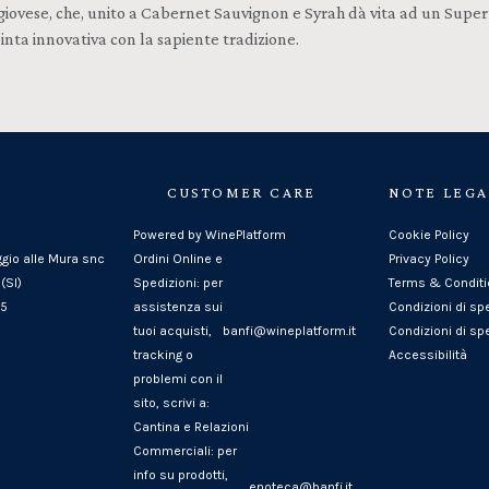
Sangiovese, che, unito a Cabernet Sauvignon e Syrah dà vita ad un Supe
pinta innovativa con la sapiente tradizione.
CUSTOMER CARE
NOTE LEGA
Powered by WinePlatform
Cookie Policy
ggio alle Mura snc
Ordini Online e
Privacy Policy
(SI)
Spedizioni: per
Terms & Condit
25
assistenza sui
Condizioni di sp
tuoi acquisti,
banfi@wineplatform.it
Condizioni di spe
tracking o
Accessibilità
problemi con il
sito, scrivi a:
Cantina e Relazioni
Commerciali: per
info su prodotti,
enoteca@banfi.it