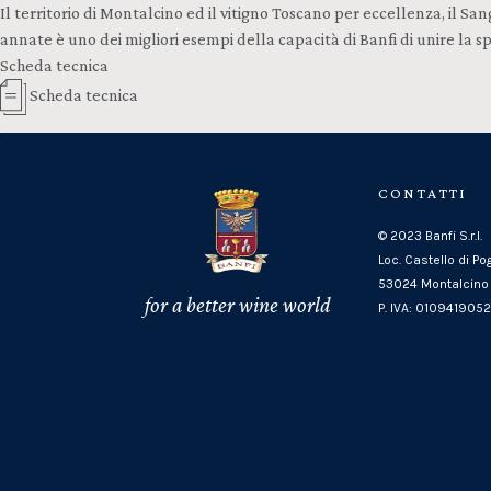
Il territorio di Montalcino ed il vitigno Toscano per eccellenza, il 
annate è uno dei migliori esempi della capacità di Banfi di unire la s
Scheda tecnica
Scheda tecnica
CONTATTI
© 2023 Banfi S.r.l.
Loc. Castello di Po
53024 Montalcino 
for a better wine world
P. IVA: 010941905