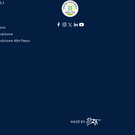
LI
ions
edizione
dizione Altri Paesi