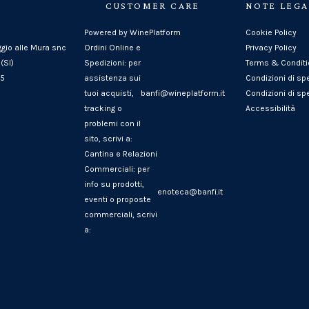
CUSTOMER CARE
NOTE LEGA
Powered by WinePlatform
Cookie Policy
ggio alle Mura snc
Ordini Online e
Privacy Policy
(SI)
Spedizioni: per
Terms & Condit
25
assistenza sui
Condizioni di sp
tuoi acquisti,
banfi@wineplatform.it
Condizioni di spe
tracking o
Accessibilità
problemi con il
sito, scrivi a:
Cantina e Relazioni
Commerciali: per
info su prodotti,
enoteca@banfi.it
eventi o proposte
commerciali, scrivi
a: