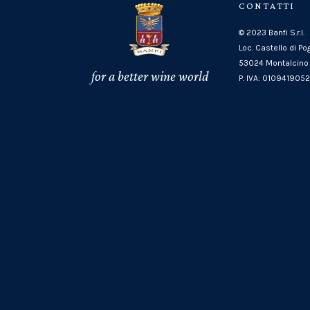
CONTATTI
© 2023 Banfi S.r.l.
Loc. Castello di Po
53024 Montalcino 
for a better wine world
P. IVA: 010941905