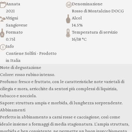
Annata
Denominazione
2021
Rosso di Montalcino DOCG
Vitigni
Alcol
Sangiovese
14.5%
Formato
Temperatura di servizio
0.75l
16/18 °C
Info
Contiene Solfiti - Prodotto
in Italia
Note di degustazione
Colore: rosso rubino intenso.
Profumo: fresco e fruttato, con le caratteristiche note varietali di
ciliegia e mora, arricchite da sentori più complessi di liquirizia,
tabacco e nocciola.
Sapore: struttura ampia e morbida, di lunghezza sorprendente.
Abbinamenti
Perfetto in abbinamento a carni rosse e cacciagione, così come
ideale insieme a formaggi di media stagionatura. L’ampia struttura,
morbida e ben consistente, ne permette un buon invecchiamento.