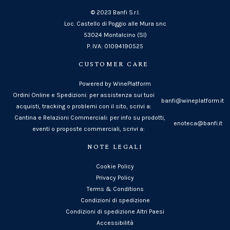
© 2023 Banfi S.r.l.
Loc. Castello di Poggio alle Mura snc
53024 Montalcino (SI)
P. IVA: 01094190525
CUSTOMER CARE
Powered by WinePlatform
Ordini Online e Spedizioni: per assistenza sui tuoi
banfi@wineplatform.it
acquisti, tracking o problemi con il sito, scrivi a:
Cantina e Relazioni Commerciali: per info su prodotti,
enoteca@banfi.it
eventi o proposte commerciali, scrivi a:
NOTE LEGALI
Cookie Policy
Privacy Policy
Terms & Conditions
Condizioni di spedizione
Condizioni di spedizione Altri Paesi
Accessibilità