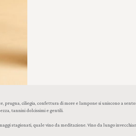
gna, ciliegia, confettura di more e lampone si uniscono a sentori di c
za, tannini dolcissimi e gentili.
maggi stagionati, quale vino da meditazione. Vino da lungo invecchi