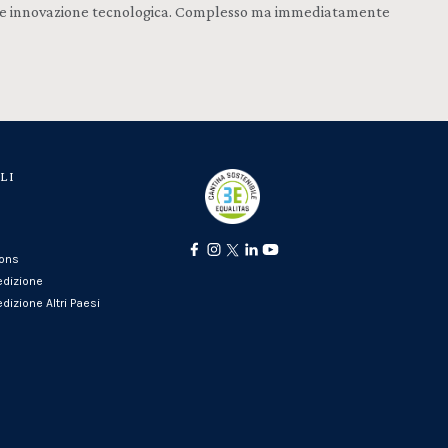
ione e innovazione tecnologica. Complesso ma immediatamente
LI
ions
edizione
dizione Altri Paesi