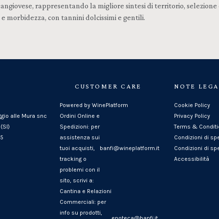
 Sangiovese, rappresentando la migliore sintesi di territorio, selez
 morbidezza, con tannini dolcissimi e gentili.
CUSTOMER CARE
NOTE LEGA
Powered by WinePlatform
Cookie Policy
ggio alle Mura snc
Ordini Online e
Privacy Policy
(SI)
Spedizioni: per
Terms & Condit
25
assistenza sui
Condizioni di sp
tuoi acquisti,
banfi@wineplatform.it
Condizioni di spe
tracking o
Accessibilità
problemi con il
sito, scrivi a:
Cantina e Relazioni
Commerciali: per
info su prodotti,
enoteca@banfi.it