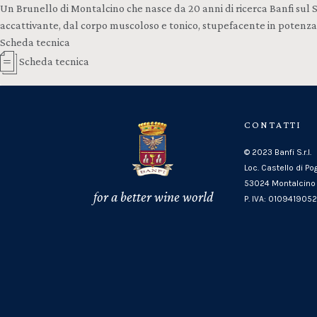
Un Brunello di Montalcino che nasce da 20 anni di ricerca Banfi sul
accattivante, dal corpo muscoloso e tonico, stupefacente in potenza e
Scheda tecnica
Scheda tecnica
CONTATTI
© 2023 Banfi S.r.l.
Loc. Castello di Po
53024 Montalcino 
for a better wine world
P. IVA: 010941905