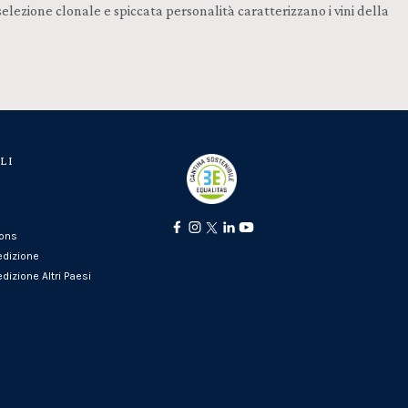
elezione clonale e spiccata personalità caratterizzano i vini della
LI
ions
edizione
dizione Altri Paesi