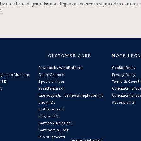
Montalcino di grandissima eleganza. Ricerca in vigna ed in cantina, s
i.
CUSTOMER CARE
NOTE LEGA
Powered by WinePlatform
Cookie Policy
ggio alle Mura snc
Ordini Online e
Privacy Policy
(SI)
Spedizioni: per
Terms & Condit
25
assistenza sui
Condizioni di sp
tuoi acquisti,
banfi@wineplatform.it
Condizioni di spe
tracking o
Accessibilità
problemi con il
sito, scrivi a:
Cantina e Relazioni
Commerciali: per
info su prodotti,
enoteca@banfi.it