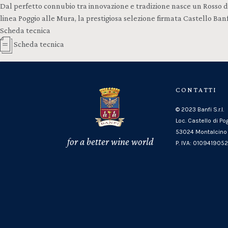
Dal perfetto connubio tra innovazione e tradizione nasce un Rosso di 
linea Poggio alle Mura, la prestigiosa selezione firmata Castello Banf
Scheda tecnica
Scheda tecnica
CONTATTI
© 2023 Banfi S.r.l.
Loc. Castello di Po
53024 Montalcino 
for a better wine world
P. IVA: 010941905