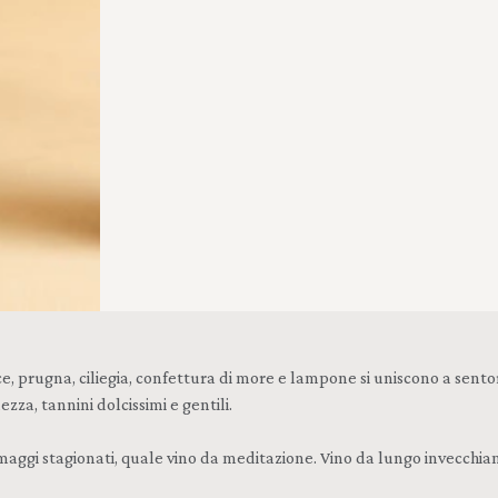
gna, ciliegia, confettura di more e lampone si uniscono a sentori di c
za, tannini dolcissimi e gentili.
maggi stagionati, quale vino da meditazione. Vino da lungo invecchi