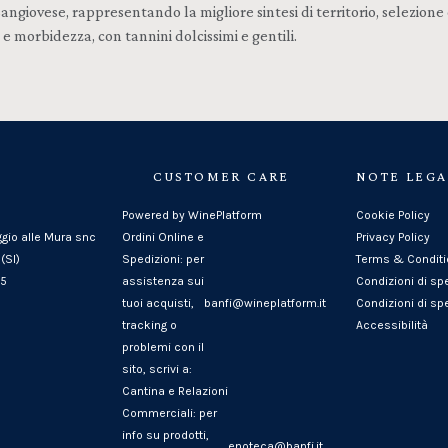
 Sangiovese, rappresentando la migliore sintesi di territorio, selez
 morbidezza, con tannini dolcissimi e gentili.
CUSTOMER CARE
NOTE LEGA
Powered by WinePlatform
Cookie Policy
ggio alle Mura snc
Ordini Online e
Privacy Policy
(SI)
Spedizioni: per
Terms & Condit
25
assistenza sui
Condizioni di sp
tuoi acquisti,
banfi@wineplatform.it
Condizioni di spe
tracking o
Accessibilità
problemi con il
sito, scrivi a:
Cantina e Relazioni
Commerciali: per
info su prodotti,
enoteca@banfi.it