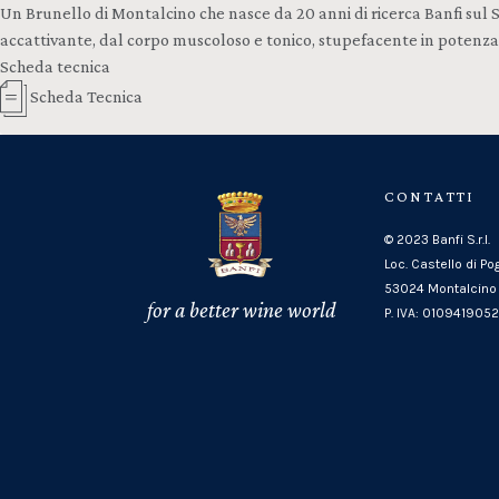
Un Brunello di Montalcino che nasce da 20 anni di ricerca Banfi sul
accattivante, dal corpo muscoloso e tonico, stupefacente in potenza e
Scheda tecnica
Scheda Tecnica
CONTATTI
© 2023 Banfi S.r.l.
Loc. Castello di Po
53024 Montalcino 
for a better wine world
P. IVA: 010941905