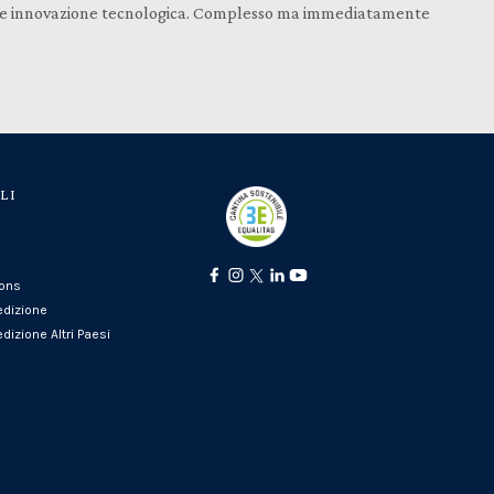
ione e innovazione tecnologica. Complesso ma immediatamente
LI
ions
edizione
dizione Altri Paesi