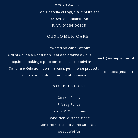
© 2023 Banfi S.r.l.
Loc. Castello di Poggio alle Mura snc
53024 Montalcino (SI)
P. IVA: 01094190525
CUSTOMER CARE
Powered by WinePlatform
Ordini Online e Spedizioni: per assistenza sui tuoi
banfi@wineplatform.it
acquisti, tracking o problemi con il sito, scrivi a:
Cantina e Relazioni Commerciali: per info su prodotti,
enoteca@banfi.it
eventi o proposte commerciali, scrivi a:
NOTE LEGALI
Cookie Policy
Privacy Policy
Terms & Conditions
Condizioni di spedizione
Condizioni di spedizione Altri Paesi
Accessibilità