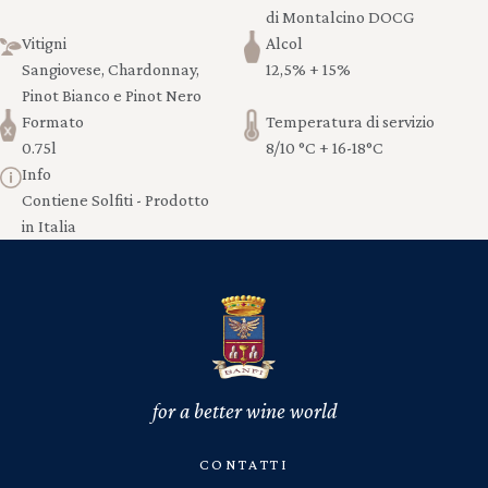
di Montalcino DOCG
Vitigni
Alcol
Sangiovese, Chardonnay,
12,5% + 15%
Pinot Bianco e Pinot Nero
Formato
Temperatura di servizio
0.75l
8/10 °C + 16-18°C
Info
Contiene Solfiti - Prodotto
in Italia
for a better wine world
CONTATTI