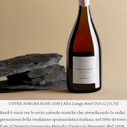
CUVÉE AURORA ROSÈ 2018 | Alta Langa Rosé DOCG | 0,75l
Banfi è stata tra le sette aziende storiche che, rivendicando le radici
piemontesi della tradizione spumantistica italiana, nel 1990 dettero
il via al Progetto Spumante Metodo Classico in Piemonte. Nel 2008,