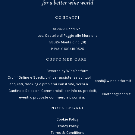
for a better wine world
CONTATTI
© 2023 Banfi S.r.l.
Loc. Castello di Poggio alle Mura snc
53024 Montalcino (SI)
P. IVA: 01094190525
CUSTOMER CARE
Powered by WinePlatform
Ordini Online e Spedizioni: per assistenza sui tuoi
banfi@wineplatform.it
acquisti, tracking o problemi con il sito, scrivi a:
Cantina e Relazioni Commerciali: per info su prodotti,
enoteca@banfi.it
eventi o proposte commerciali, scrivi a:
NOTE LEGALI
Cookie Policy
Privacy Policy
Terms & Conditions