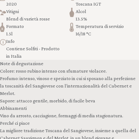
2020
Toscana IGT
Vitigni
Alcol
Blend di varietà rosse
13.5%
Formato
Temperatura di servizio
1.5l
16/18 °C
Info
Contiene Solfiti - Prodotto
in Italia
Note di degustazione
Colore: rosso rubino intenso con sfumature violacee.
Profumo: intenso, vinoso e speziato in cui si sposano alla perfezione
la toscanità del Sangiovese con l’internazionalità del Cabernet e
Merlot.
Sapore: attacco gentile, morbido, di facile beva
Abbinamenti
Vino da arrosto, cacciagione, formaggi di media stagionatura.
Perché ci piace
La migliore tradizione Toscana del Sangiovese, insieme a quella del
Cabernet Sauvignon e del Merlot, in un blend giovane e