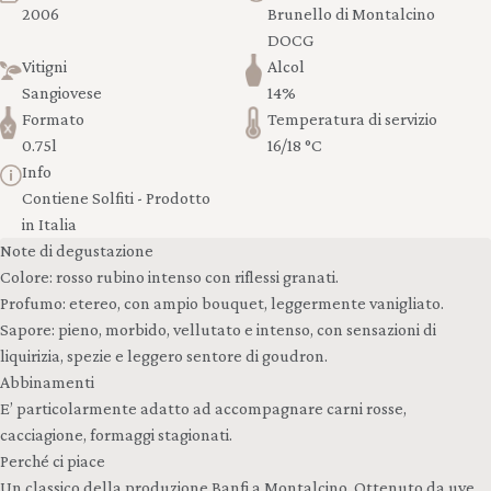
2006
Brunello di Montalcino
DOCG
Vitigni
Alcol
Sangiovese
14%
Formato
Temperatura di servizio
0.75l
16/18 °C
Info
Contiene Solfiti - Prodotto
in Italia
Note di degustazione
Colore: rosso rubino intenso con riflessi granati.
Profumo: etereo, con ampio bouquet, leggermente vanigliato.
Sapore: pieno, morbido, vellutato e intenso, con sensazioni di
liquirizia, spezie e leggero sentore di goudron.
Abbinamenti
E’ particolarmente adatto ad accompagnare carni rosse,
cacciagione, formaggi stagionati.
Perché ci piace
Un classico della produzione Banfi a Montalcino. Ottenuto da uve