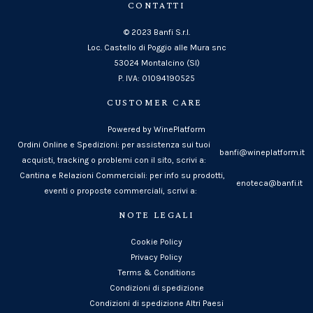
CONTATTI
© 2023 Banfi S.r.l.
Loc. Castello di Poggio alle Mura snc
53024 Montalcino (SI)
P. IVA: 01094190525
CUSTOMER CARE
Powered by WinePlatform
Ordini Online e Spedizioni: per assistenza sui tuoi
banfi@wineplatform.it
acquisti, tracking o problemi con il sito, scrivi a:
Cantina e Relazioni Commerciali: per info su prodotti,
enoteca@banfi.it
eventi o proposte commerciali, scrivi a:
NOTE LEGALI
Cookie Policy
Privacy Policy
Terms & Conditions
Condizioni di spedizione
Condizioni di spedizione Altri Paesi