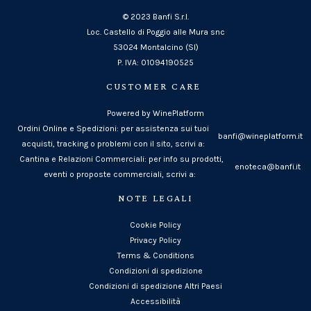
© 2023 Banfi S.r.l.
Loc. Castello di Poggio alle Mura snc
53024 Montalcino (SI)
P. IVA: 01094190525
CUSTOMER CARE
Powered by WinePlatform
Ordini Online e Spedizioni: per assistenza sui tuoi
banfi@wineplatform.it
acquisti, tracking o problemi con il sito, scrivi a:
Cantina e Relazioni Commerciali: per info su prodotti,
enoteca@banfi.it
eventi o proposte commerciali, scrivi a:
NOTE LEGALI
Cookie Policy
Privacy Policy
Terms & Conditions
Condizioni di spedizione
Condizioni di spedizione Altri Paesi
Accessibilità