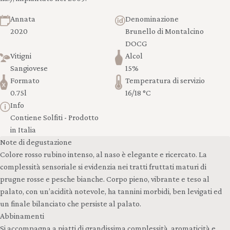
Annata
Denominazione
2020
Brunello di Montalcino
DOCG
Vitigni
Alcol
Sangiovese
15%
Formato
Temperatura di servizio
0.75l
16/18 °C
Info
Contiene Solfiti - Prodotto
in Italia
Note di degustazione
Colore rosso rubino intenso, al naso è elegante e ricercato. La
complessità sensoriale si evidenzia nei tratti fruttati maturi di
prugne rosse e pesche bianche. Corpo pieno, vibrante e teso al
palato, con un’acidità notevole, ha tannini morbidi, ben levigati ed
un finale bilanciato che persiste al palato.
Abbinamenti
Si accompagna a piatti di grandissima complessità, aromaticità e