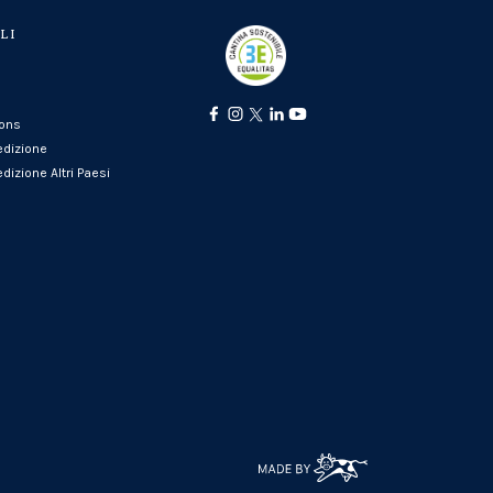
LI
ions
edizione
dizione Altri Paesi