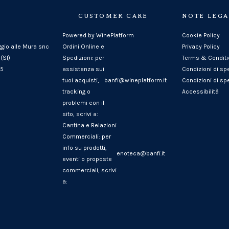
CUSTOMER CARE
NOTE LEGA
Powered by WinePlatform
Cookie Policy
ggio alle Mura snc
Ordini Online e
Privacy Policy
(SI)
Spedizioni: per
Terms & Condit
25
assistenza sui
Condizioni di sp
tuoi acquisti,
banfi@wineplatform.it
Condizioni di spe
tracking o
Accessibilità
problemi con il
sito, scrivi a:
Cantina e Relazioni
Commerciali: per
info su prodotti,
enoteca@banfi.it
eventi o proposte
commerciali, scrivi
a: