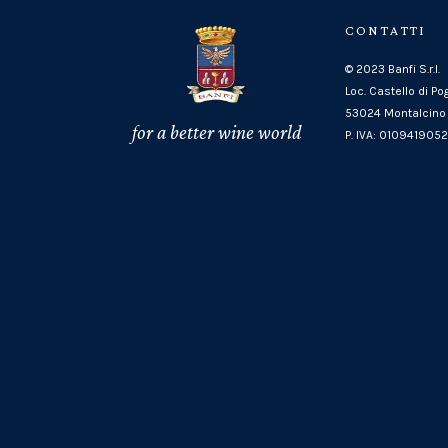
CONTATTI
© 2023 Banfi S.r.l.
Loc. Castello di Po
53024 Montalcino 
for a better wine world
P. IVA: 010941905