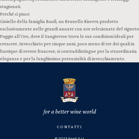
stagionati.
Perché ci piace
Gioiello della famiglia Banfi, un Brunello Riserva prodotto
esclusivamente nelle grandi annate con uve selezionate del vigneto
Poggio all’Oro, dove il Sangiovese trova le sue condizioni ideali per
crescere. Invecchiato per cinque anni, poco meno di tre dei quali in
barrique di rovere francese, si contraddistingue per la straordinaria
eleganza e per la lunghissima potenzialità di invecchiamento.
for a better wine world
CONTATTI
© 2023 Banfi S.r.l.