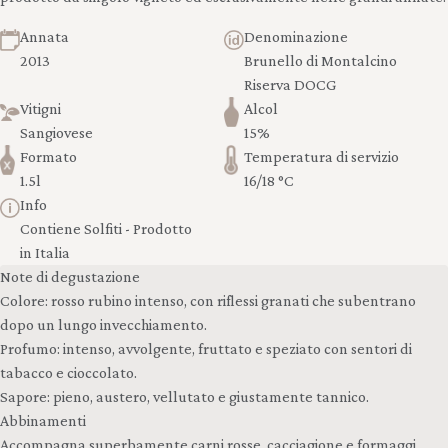
Annata
Denominazione
2013
Brunello di Montalcino
Riserva DOCG
Vitigni
Alcol
Sangiovese
15%
Formato
Temperatura di servizio
1.5l
16/18 °C
Info
Contiene Solfiti - Prodotto
in Italia
Note di degustazione
Colore: rosso rubino intenso, con riflessi granati che subentrano
dopo un lungo invecchiamento.
Profumo: intenso, avvolgente, fruttato e speziato con sentori di
tabacco e cioccolato.
Sapore: pieno, austero, vellutato e giustamente tannico.
Abbinamenti
Accompagna superbamente carni rosse, cacciagione e formaggi