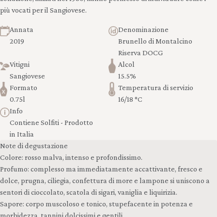
più vocati per il Sangiovese.
Annata
Denominazione
2019
Brunello di Montalcino
Riserva DOCG
Vitigni
Alcol
Sangiovese
15.5%
Formato
Temperatura di servizio
0.75l
16/18 °C
Info
Contiene Solfiti - Prodotto
in Italia
Note di degustazione
Colore: rosso malva, intenso e profondissimo.
Profumo: complesso ma immediatamente accattivante, fresco e
dolce, prugna, ciliegia, confettura di more e lampone si uniscono a
sentori di cioccolato, scatola di sigari, vaniglia e liquirizia.
Sapore: corpo muscoloso e tonico, stupefacente in potenza e
morbidezza, tannini dolcissimi e gentili.