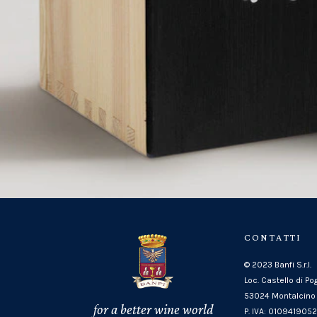
CONTATTI
© 2023 Banfi S.r.l.
Loc. Castello di Po
53024 Montalcino 
for a better wine world
P. IVA: 010941905