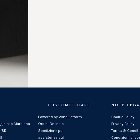
CUSTOMER CARE
NOTE LEGA
Powered by WinePlatform
Cookie Policy
ggio alle Mura snc
Ordini Online e
Privacy Policy
(SI)
Spedizioni: per
Terms & Condit
25
assistenza sui
Condizioni di sp