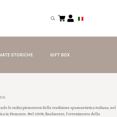
NATE STORICHE
GIFT BOX
DOCG
cando le radici piemontesi della tradizione spumantistica italiana, nel
co in Piemonte.
Nel 2008, finalmente,
l’ottenimento
della