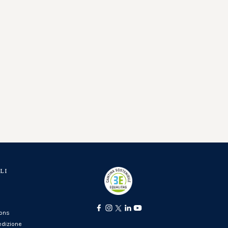
LI
ions
edizione