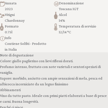
Annata
Denominazione
2023
Toscana IGT
Vitigni
Alcol
Chardonnay
14%
Formato
Temperatura di servizio
0.75l
12/14 °C
Info
Contiene Solfiti - Prodotto
in Italia
Note di degustazione
Colore: giallo paglierino con lievi riflessi dorati.
Profumo: intenso, fruttato con note varietali e sentori speziati di
vaniglia.
Sapore: morbido, asciutto con ampie sensazioni di mela, pesca ed
albicocca incorniciate da un legno finissimo
Abbinamenti
Vino da tutto pasto. Ideale con primi piatti elaborati a base di pesce
e carni. Buona longevità.
Perché ci piace