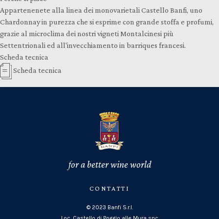
Appartenenete alla linea dei monovarietali Castello Banfi, uno
Chardonnay in purezza che si esprime con grande stoffa e profumi,
grazie al microclima dei nostri vigneti Montalcinesi più
Settentrionali ed all'invecchiamento in barriques francesi.
Scheda tecnica
Scheda tecnica
for a better wine world
CONTATTI
© 2023 Banfi S.r.l.
Loc. Castello di Poggio alle Mura snc