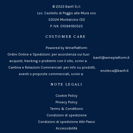
© 2023 Banfi S.r.l.
Loc. Castello di Poggio alle Mura snc
53024 Montalcino (SI)
P. IVA: 01094190525
CUSTOMER CARE
Powered by WinePlatform
Ordini Online e Spedizioni: per assistenza sui tuoi
banfi@wineplatform.it
acquisti, tracking o problemi con il sito, scrivi a:
Cantina e Relazioni Commerciali: per info su prodotti,
enoteca@banfi.it
eventi o proposte commerciali, scrivi a:
NOTE LEGALI
Cookie Policy
Privacy Policy
Terms & Conditions
Condizioni di spedizione
Condizioni di spedizione Altri Paesi
Accessibilità