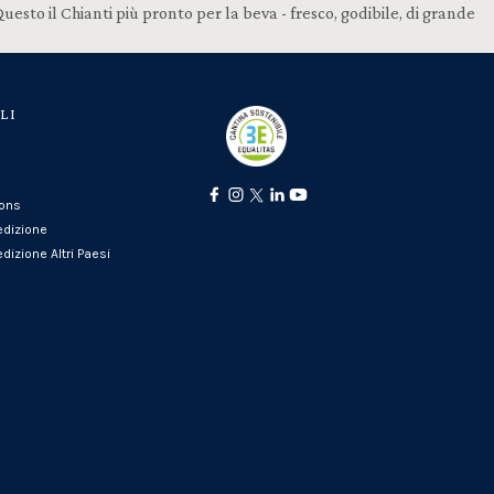
esto il Chianti più pronto per la beva - fresco, godibile, di grande
LI
ions
edizione
dizione Altri Paesi