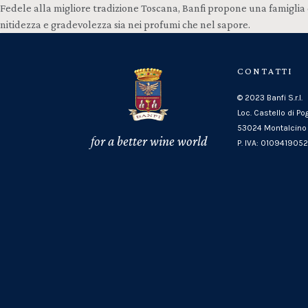
Fedele alla migliore tradizione Toscana, Banfi propone una famiglia di
nitidezza e gradevolezza sia nei profumi che nel sapore.
CONTATTI
© 2023 Banfi S.r.l.
Loc. Castello di Po
53024 Montalcino 
for a better wine world
P. IVA: 010941905