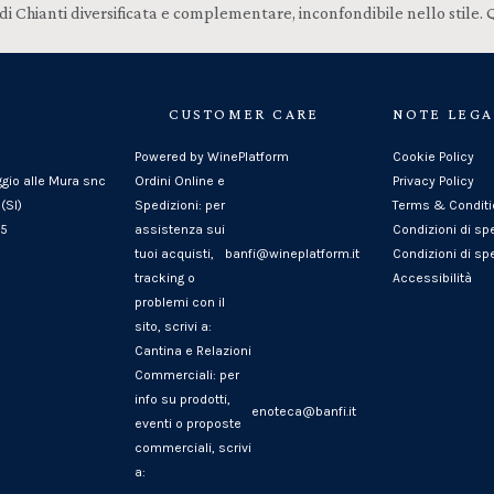
 Chianti diversificata e complementare, inconfondibile nello stile. Qu
CUSTOMER CARE
NOTE LEGA
Powered by WinePlatform
Cookie Policy
ggio alle Mura snc
Ordini Online e
Privacy Policy
(SI)
Spedizioni: per
Terms & Condit
25
assistenza sui
Condizioni di sp
tuoi acquisti,
banfi@wineplatform.it
Condizioni di spe
tracking o
Accessibilità
problemi con il
sito, scrivi a:
Cantina e Relazioni
Commerciali: per
info su prodotti,
enoteca@banfi.it
eventi o proposte
commerciali, scrivi
a: