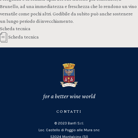
Brunello, ad una immediatezza e freschezza che lo rendono un vino
versatile come pochi altri. Godibile da subito può anche sostenere
un lungo periodo di invecchiamento.
Scheda tecnica
Scheda tecnica
for a better wine world
CONTATTI
© 2023 Banfi S.r.l.
Loc. Castello di Poggio alle Mura snc
53024 Montalcino (SI)