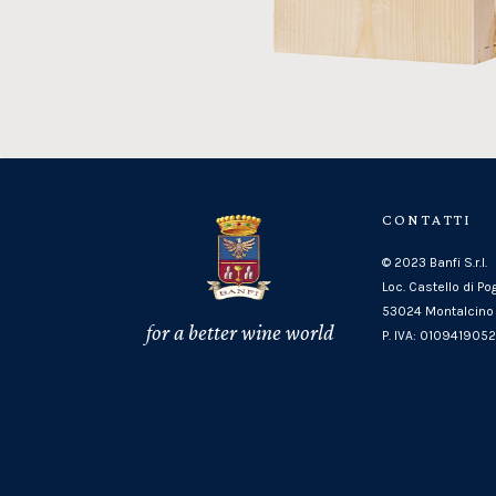
CONTATTI
© 2023 Banfi S.r.l.
Loc. Castello di Po
53024 Montalcino 
for a better wine world
P. IVA: 010941905