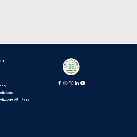
LI
ions
edizione
dizione Altri Paesi