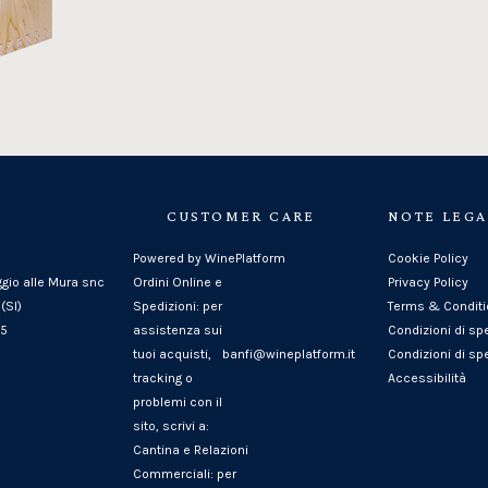
CUSTOMER CARE
NOTE LEGA
Powered by WinePlatform
Cookie Policy
ggio alle Mura snc
Ordini Online e
Privacy Policy
(SI)
Spedizioni: per
Terms & Condit
25
assistenza sui
Condizioni di sp
tuoi acquisti,
banfi@wineplatform.it
Condizioni di spe
tracking o
Accessibilità
problemi con il
sito, scrivi a:
Cantina e Relazioni
Commerciali: per