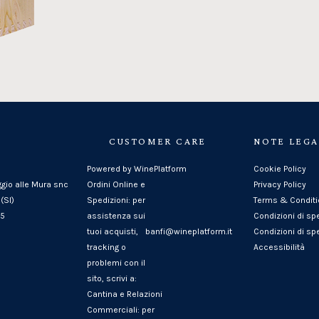
CUSTOMER CARE
NOTE LEGA
Powered by WinePlatform
Cookie Policy
ggio alle Mura snc
Ordini Online e
Privacy Policy
(SI)
Spedizioni: per
Terms & Condit
25
assistenza sui
Condizioni di sp
tuoi acquisti,
banfi@wineplatform.it
Condizioni di spe
tracking o
Accessibilità
problemi con il
sito, scrivi a:
Cantina e Relazioni
Commerciali: per