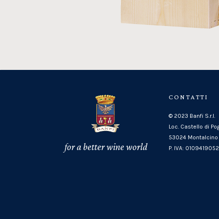
CONTATTI
© 2023 Banfi S.r.l.
Loc. Castello di Po
53024 Montalcino 
for a better wine world
P. IVA: 010941905