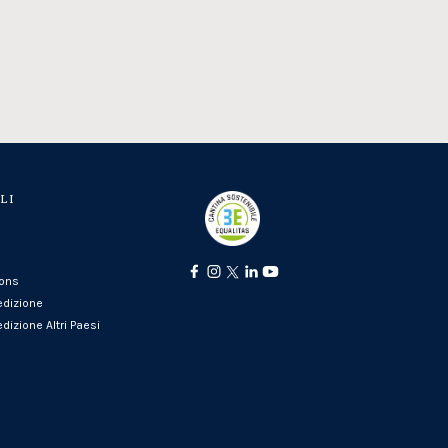
LI
ions
edizione
dizione Altri Paesi