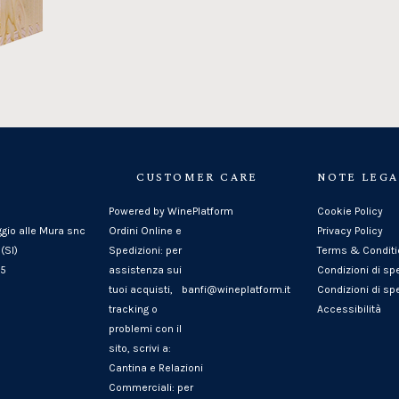
CUSTOMER CARE
NOTE LEGA
Powered by WinePlatform
Cookie Policy
ggio alle Mura snc
Ordini Online e
Privacy Policy
(SI)
Spedizioni: per
Terms & Condit
25
assistenza sui
Condizioni di sp
tuoi acquisti,
banfi@wineplatform.it
Condizioni di spe
tracking o
Accessibilità
problemi con il
sito, scrivi a:
Cantina e Relazioni
Commerciali: per