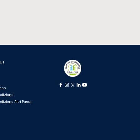
LI
ions
edizione
dizione Altri Paesi