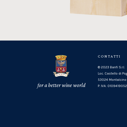
CONTATTI
© 2023 Banfi S.r.l.
Loc. Castello di Po
53024 Montalcino 
for a better wine world
P. IVA: 010941905