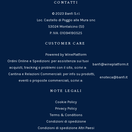
CONTATTI
© 2023 Banfi S.r.l.
Loc. Castello di Poggio alle Mura snc
53024 Montalcino (SI)
P. IVA: 01094190525
CUSTOMER CARE
Powered by WinePlatform
Ordini Online e Spedizioni: per assistenza sui tuoi
banfi@wineplatform.it
acquisti, tracking o problemi con il sito, scrivi a:
Cantina e Relazioni Commerciali: per info su prodotti,
enoteca@banfi.it
eventi o proposte commerciali, scrivi a:
NOTE LEGALI
Cookie Policy
Privacy Policy
Terms & Conditions
Condizioni di spedizione
Condizioni di spedizione Altri Paesi