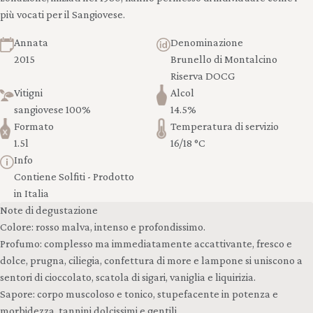
più vocati per il Sangiovese.
Annata
Denominazione
2015
Brunello di Montalcino
Riserva DOCG
Vitigni
Alcol
sangiovese 100%
14.5%
Formato
Temperatura di servizio
1.5l
16/18 °C
Info
Contiene Solfiti - Prodotto
in Italia
Note di degustazione
Colore: rosso malva, intenso e profondissimo.
Profumo: complesso ma immediatamente accattivante, fresco e
dolce, prugna, ciliegia, confettura di more e lampone si uniscono a
sentori di cioccolato, scatola di sigari, vaniglia e liquirizia.
Sapore: corpo muscoloso e tonico, stupefacente in potenza e
morbidezza, tannini dolcissimi e gentili.