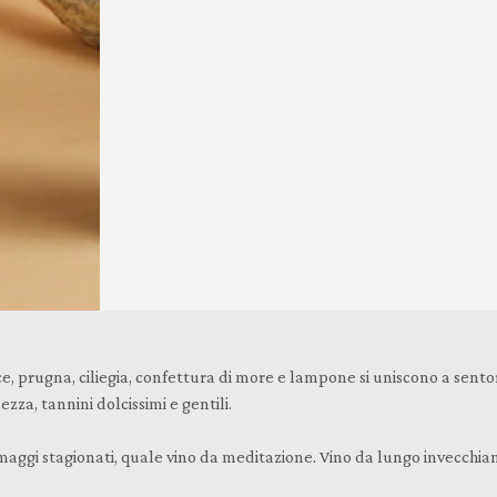
gna, ciliegia, confettura di more e lampone si uniscono a sentori di c
za, tannini dolcissimi e gentili.
maggi stagionati, quale vino da meditazione. Vino da lungo invecchi