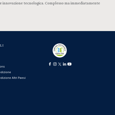
ione e innovazione tecnologica. Complesso ma immediatamente
LI
ions
edizione
dizione Altri Paesi