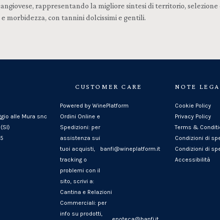
 Sangiovese, rappresentando la migliore sintesi di territorio, selez
 morbidezza, con tannini dolcissimi e gentili.
CUSTOMER CARE
NOTE LEGA
Powered by WinePlatform
Cookie Policy
ggio alle Mura snc
Ordini Online e
Privacy Policy
(SI)
Spedizioni: per
Terms & Condit
25
assistenza sui
Condizioni di sp
tuoi acquisti,
banfi@wineplatform.it
Condizioni di spe
tracking o
Accessibilità
problemi con il
sito, scrivi a:
Cantina e Relazioni
Commerciali: per
info su prodotti,
enoteca@banfi.it