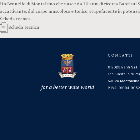
Un Brunello di Montalcino che nasce da 20 anni di ricerca Banfi sul
accattivante, dal corpo muscoloso e tonico, stupefacente in potenza e
Scheda tecnica
Scheda tecnica
CONTATTI
© 2023 Banfi S.r.l.
Loc. Castello di Po
53024 Montalcino 
for a better wine world
P. IVA: 010941905