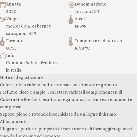
Annata
Denominazione
2020
Toscana IGT
Vitigni
Alcol
merlot 60%, cabernet
14.5%
sauvignon 40%
Formato
Temperatura di servizio
0.75l
16/18 °C
Info
Contiene Solfiti - Prodotto
in Italia
Note di degustazione
Colore: rosso rubino molto intenso con sfumature granata.
Profumo: ricco e ampio. I caratteri varietali complementari di
Cabernet e Merlot si esaltano regalandoci un vino estremamente
complesso.
Sapore: pieno e rotondo incorniciato da un legno finissimo.
Abbinamenti
Elegante, perfetto per piatti di carni rosse e di formaggi stagionati.
Vino da lungo invecchiamento.