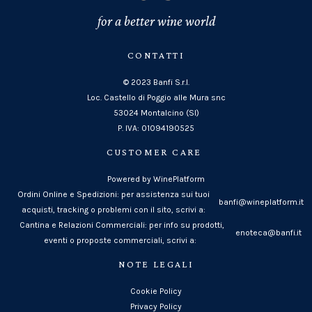
for a better wine world
CONTATTI
© 2023 Banfi S.r.l.
Loc. Castello di Poggio alle Mura snc
53024 Montalcino (SI)
P. IVA: 01094190525
CUSTOMER CARE
Powered by WinePlatform
Ordini Online e Spedizioni: per assistenza sui tuoi
banfi@wineplatform.it
acquisti, tracking o problemi con il sito, scrivi a:
Cantina e Relazioni Commerciali: per info su prodotti,
enoteca@banfi.it
eventi o proposte commerciali, scrivi a:
NOTE LEGALI
Cookie Policy
Privacy Policy