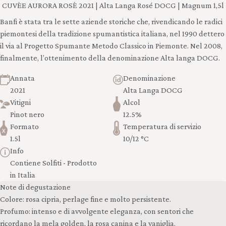
CUVÈE AURORA ROSÈ 2021 | Alta Langa Rosé DOCG | Magnum 1,5l
Banfi è stata tra le sette aziende storiche che, rivendicando le radici
piemontesi della tradizione spumantistica italiana, nel 1990 dettero
il via al Progetto Spumante Metodo Classico in Piemonte. Nel 2008,
finalmente, l’ottenimento della denominazione Alta langa DOCG.
Annata
Denominazione
2021
Alta Langa DOCG
Vitigni
Alcol
Pinot nero
12.5%
Formato
Temperatura di servizio
1.5l
10/12 °C
Info
Contiene Solfiti - Prodotto
in Italia
Note di degustazione
Colore: rosa cipria, perlage fine e molto persistente.
Profumo: intenso e di avvolgente eleganza, con sentori che
ricordano la mela golden, la rosa canina e la vaniglia.