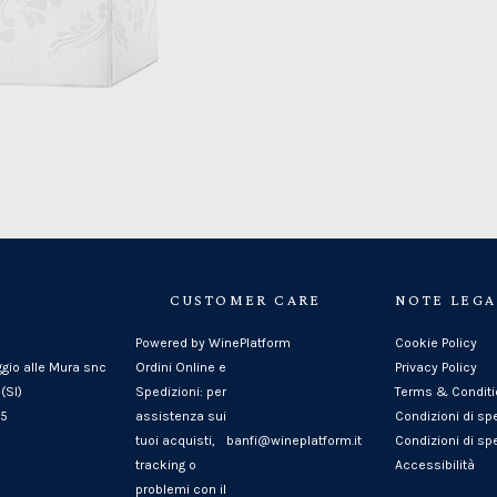
CUSTOMER CARE
NOTE LEGA
Powered by WinePlatform
Cookie Policy
ggio alle Mura snc
Ordini Online e
Privacy Policy
(SI)
Spedizioni: per
Terms & Condit
25
assistenza sui
Condizioni di sp
tuoi acquisti,
banfi@wineplatform.it
Condizioni di spe
tracking o
Accessibilità
problemi con il