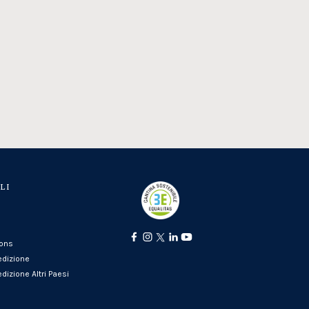
LI
ions
edizione
dizione Altri Paesi