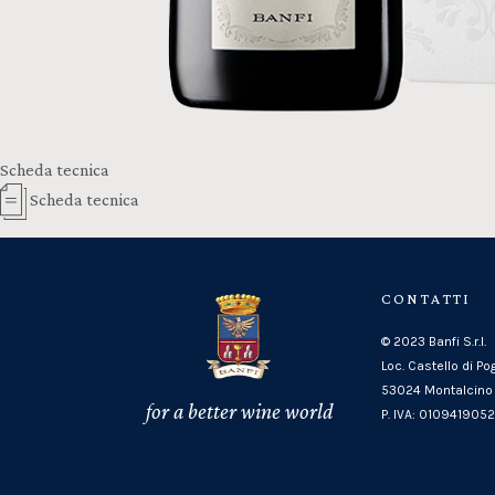
Scheda tecnica
Scheda tecnica
CONTATTI
© 2023 Banfi S.r.l.
Loc. Castello di Po
53024 Montalcino 
for a better wine world
P. IVA: 010941905